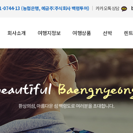
91-0744-13 (농협은행, 예금주:주식회사 백령투어)
카카오톡상담
회사소개
여행지정보
여행상품
선박
렌트